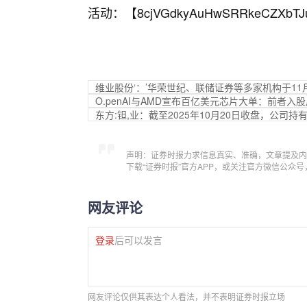
活动：【
8cjVGdkyAuHwSRRkeCZXbTJ
维业股份‘：’华荣世纪、联储证券等多家机构于11
O.penAI与AMD宣布百亿美元芯片大单：前者入股
东方:钽,业：截至2025年10月20日收盘，公司持有
声明：证券时报力求信息真实、准确，文章提及内
下载“证券时报”官方APP，或关注官方微信公众
网友评论
登录
后可以发言
网友评论仅供其表达个人看法，并不表明证券时报立场